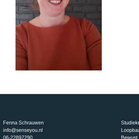
Fenna Schrauwen
Studiek
info@senseyou.nl
Loopba
06-22897290
Bewust 