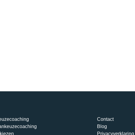
euzecoaching
Contact
ankeuzecoaching
Blog
kiezen
Privacyverklaring