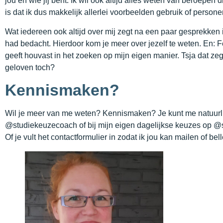
jou en wie jij bent. Ik wil ook altijd alles weten van beroepe
is dat ik dus makkelijk allerlei voorbeelden gebruik of perso
Wat iedereen ook altijd over mij zegt na een paar gesprekken is
had bedacht. Hierdoor kom je meer over jezelf te weten. En: 
geeft houvast in het zoeken op mijn eigen manier. Tsja dat z
geloven toch?
Kennismaken?
Wil je meer van me weten? Kennismaken? Je kunt me natuurlij
@studiekeuzecoach of bij mijn eigen dagelijkse keuzes op
Of je vult het contactformulier in zodat ik jou kan mailen of bel