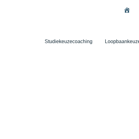
Home
Studiekeuzecoaching
Loopbaankeuz