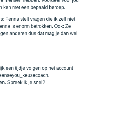
n die mensen hebben. Voordeel voor jou
nen ken met een bepaald beroep.
: Fenna stelt vragen die ik zelf niet
Fenna is enorm betrokken. Ook: Ze
eggen anderen dus dat mag je dan wel
k een tijdje volgen op het account
 @senseyou_keuzecoach.
len. Spreek ik je snel?