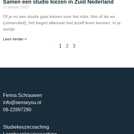
Samen een studie kiezen in Zuid Nederland
17 januari 2022
Of je nu een studie gaat kiezen voor het mbo, hbo of de wo
(universiteit), het begint allemaal met jezelf leren kennen. In je
eentje
Lees verder >
1
2
3
Fenna Schrauwen
info@senseyou.nl
06-22897290
Studiekeuzecoaching